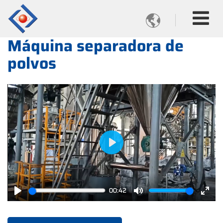

Máquina separadora de
polvos
Play
00:42
Play
Mute
Ente
full