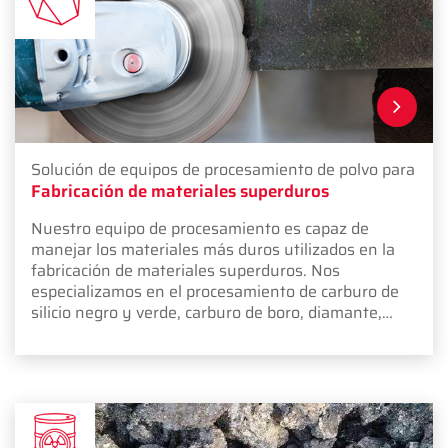
Solución de equipos de procesamiento de polvo para
Fabricación de materiales superduros
Nuestro equipo de procesamiento es capaz de
manejar los materiales más duros utilizados en la
fabricación de materiales superduros. Nos
especializamos en el procesamiento de carburo de
silicio negro y verde, carburo de boro, diamante,
alúmina fundida blanca, arena de zirconio, zirconio,
compuestos de pulido de tierras raras, carburo de
tungsteno, nitruro de silicio, carburo de cromo, óxido
de cromo, alúmina fundida marrón, alúmina de
cromo, materiales para ruedas abrasivas, óxido de
neodimio y arena pura de color natural.