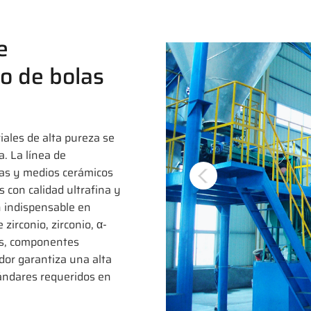
e
no de bolas
iales de alta pureza se
a. La línea de
las y medios cerámicos
 con calidad ultrafina y
n indispensable en
zirconio, zirconio, α-
es, componentes
ador garantiza una alta
tándares requeridos en