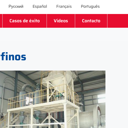
Русский
Español
Français
Português
Casos de éxito
Videos
Contacto
rfinos