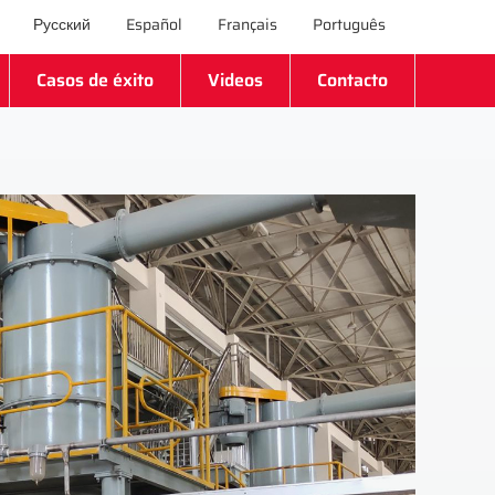
Русский
Español
Français
Português
Casos de éxito
Videos
Contacto