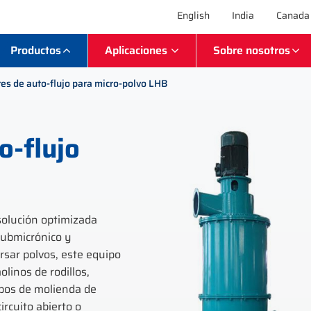
English
India
Canada
Productos
Aplicaciones
Sobre nosotros
res de auto-flujo para micro-polvo LHB
o-flujo
solución optimizada
 submicrónico y
rsar polvos, este equipo
linos de rodillos,
ipos de molienda de
ircuito abierto o