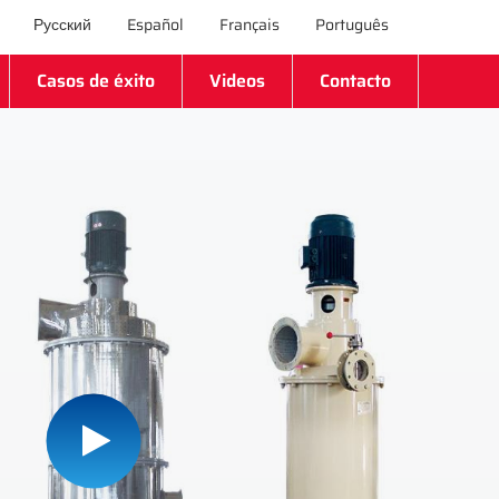
Русский
Español
Français
Português
Casos de éxito
Videos
Contacto