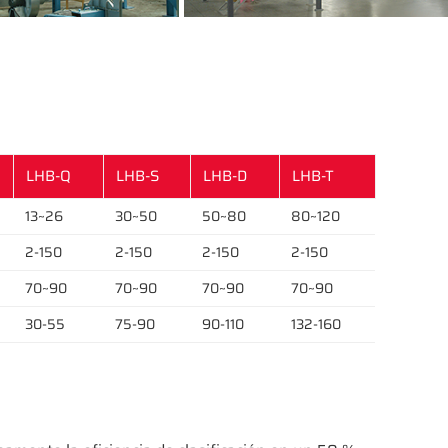
LHB-Q
LHB-S
LHB-D
LHB-T
13~26
30~50
50~80
80~120
2-150
2-150
2-150
2-150
70~90
70~90
70~90
70~90
30-55
75-90
90-110
132-160