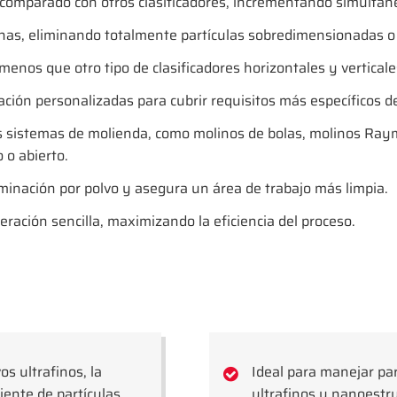
mparado con otros clasificadores, incrementando simultánea
finas, eliminando totalmente partículas sobredimensionadas o 
enos que otro tipo de clasificadores horizontales y verticale
cación personalizadas para cubrir requisitos más específicos 
tos sistemas de molienda, como molinos de bolas, molinos Ray
 o abierto.
minación por polvo y asegura un área de trabajo más limpia.
ación sencilla, maximizando la eficiencia del proceso.
os ultrafinos, la
Ideal para manejar pa
iente de partículas.
ultrafinos y nanoestr